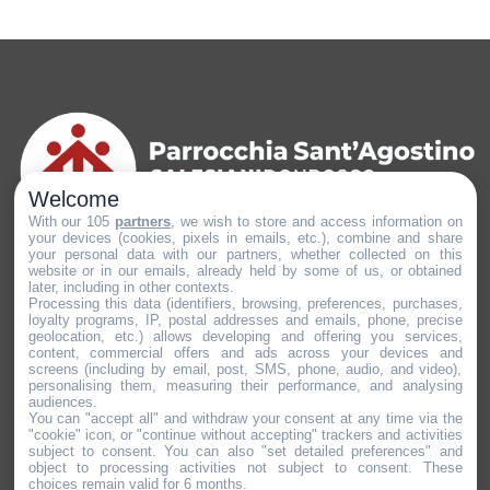
Welcome
With our 105
partners
, we wish to store and access information on
your devices (cookies, pixels in emails, etc.), combine and share
your personal data with our partners, whether collected on this
Comunità Pastorale Sant’Agostino – Milano.
website or in our emails, already held by some of us, or obtained
Luogo di preghiera, incontro e condivisione.
later, including in other contexts.
Processing this data (identifiers, browsing, preferences, purchases,
loyalty programs, IP, postal addresses and emails, phone, precise
geolocation, etc.) allows developing and offering you services,
content, commercial offers and ads across your devices and
screens (including by email, post, SMS, phone, audio, and video),
personalising them, measuring their performance, and analysing
Ci trovi anche su:
audiences.
You can "accept all" and withdraw your consent at any time via the
"cookie" icon, or "continue without accepting" trackers and activities
subject to consent. You can also "set detailed preferences" and
object to processing activities not subject to consent. These
choices remain valid for 6 months.