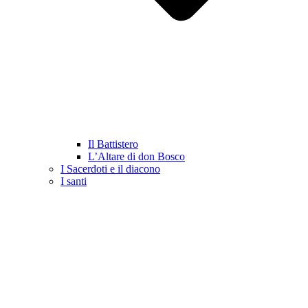
Il Battistero
L’Altare di don Bosco
I Sacerdoti e il diacono
I santi